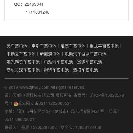
QQ：22469841
1711031248
叉车蓄电池
牵引车蓄电池
堆高车蓄电池
重式平衡蓄电池
电动叉车蓄电池
新能源电池
电动汽车游览车蓄电池
观光游览车蓄电池
电动汽车蓄电池
巡逻车蓄电池
高尔夫球车蓄电池
搬运车蓄电池
清扫车蓄电池
© 2019 www.zjtwdy.com All rights reserved.
镇江天威电源科技有限公司 版权所有 备案号：
苏ICP备15028579
号-1
苏公网安备32111202000534
地址：镇江市丹徒区新城宝龙城市广场75号6幢0421室 传真：
0511-88832021
联系人：童辰 15305287508 罗全庆: 13656134158