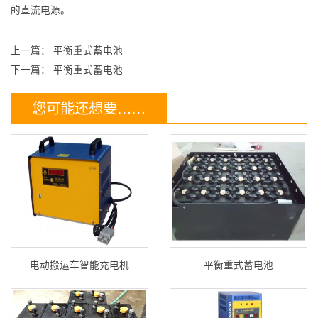
的直流电源。
上一篇：
平衡重式蓄电池
下一篇：
平衡重式蓄电池
您可能还想要……
电动搬运车智能充电机
平衡重式蓄电池