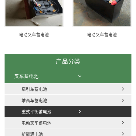
电动叉车蓄电池
电动叉车蓄电池
产品分类
叉车蓄电池
牵引车蓄电池
堆高车蓄电池
重式平衡蓄电池
电动叉车蓄电池
新能源电池