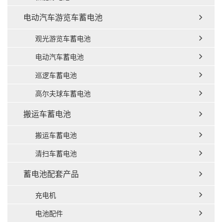
电动汽车游览车蓄电池
观光游览车蓄电池
电动汽车蓄电池
巡逻车蓄电池
高尔夫球车蓄电池
搬运车蓄电池
搬运车蓄电池
清扫车蓄电池
蓄电池配套产品
充电机
电池配件