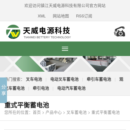
欢迎访问镇江天威电源科技有限公司官方网站
XML
网站地图
RSS订阅
Toggle
navigation
热门搜索：
|
|
|
叉车电池
电动叉车蓄电池
牵引车蓄电池
观
|
|
光车蓄电池
牵引电池
电动汽车蓄电池
重式平衡蓄电池
您所在的位置：
首页
>
产品中心
>
叉车蓄电池
>
重式平衡蓄电池