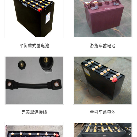
平衡重式蓄电池
游览车蓄电池
完美型连接线
牵引车蓄电池