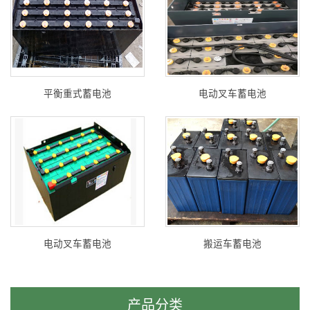
平衡重式蓄电池
电动叉车蓄电池
电动叉车蓄电池
搬运车蓄电池
产品分类