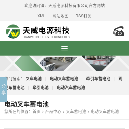
欢迎访问镇江天威电源科技有限公司官方网站
XML
网站地图
RSS订阅
Toggle
navigation
热门搜索：
|
|
|
叉车电池
电动叉车蓄电池
牵引车蓄电池
观
|
|
光车蓄电池
牵引电池
电动汽车蓄电池
电动叉车蓄电池
您所在的位置：
首页
>
产品中心
>
叉车蓄电池
>
电动叉车蓄电池