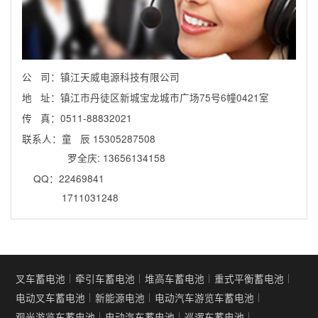
公 司：镇江天威电源科技有限公司
地 址：镇江市丹徒区新城宝龙城市广场75号6幢0421室
传 真：0511-88832021
联系人：童 辰 15305287508
罗全庆: 13656134158
QQ：22469841
1711031248
叉车蓄电池
牵引车蓄电池
堆高车蓄电池
重式平衡蓄电池
电动叉车蓄电池
新能源电池
电动汽车游览车蓄电池
观光游览车蓄电池
电动汽车蓄电池
巡逻车蓄电池